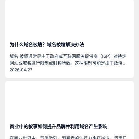
为什么域名被墙？域名被墙解决办法
域名 被墙通常是由于政府或互联网服务提供商（ISP）对特定
网站或域名进行限制或封锁所致。这种限制可能是出于政治、
法律、道德、安全等原因。 以下是一些可能导致域名被墙的原
2026-04-27
因： 1. 政府审查：某些国家可能对特定网站或内容进行审查和
限制，以控制信息流通和维护国家利益。 2. 版权问题：某些域
名可能侵犯了他人的版权或知识产权，因此被要求封锁。 3. 安
全问题：某些网站可能包含恶意软件、网络钓鱼或其他安全
商业中的叙事如何提升品牌并利用域名产生影响
在商业世界中，竞争激烈，消费者的注意力也在减少，叙事已