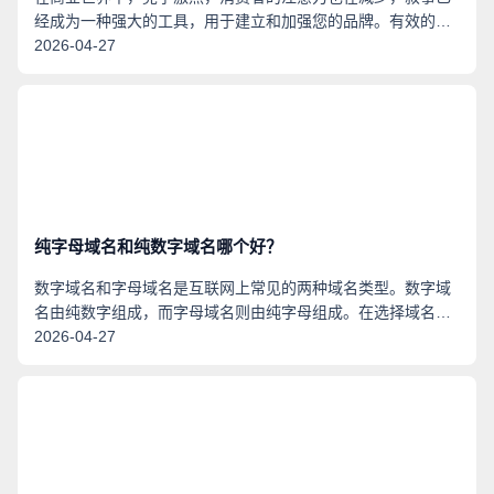
经成为一种强大的工具，用于建立和加强您的品牌。有效的叙
事不仅能够激发观众的想象力，还能够与您的客户建立深刻而
2026-04-27
持久的联系。在本文章中，我们将探讨叙事如何提升您的品
牌，以及如何利用您的域名扩展进一步增强您的影响力。
纯字母域名和纯数字域名哪个好？
数字域名和字母域名是互联网上常见的两种域名类型。数字域
名由纯数字组成，而字母域名则由纯字母组成。在选择域名
时，很多人会犹豫不决，不知道该选择哪种类型的域名。本文
2026-04-27
将从不同角度分析数字域名和字母域名的优劣，并给出一些建
议。