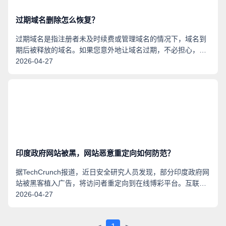
过期域名删除怎么恢复？
过期域名是指注册者未及时续费或管理域名的情况下，域名到
期后被释放的域名。如果您意外地让域名过期，不必担心，
190将为您提供一些详细的步骤，以帮助您恢复过期的域名。
2026-04-27
印度政府网站被黑，网站恶意重定向如何防范？
据TechCrunch报道，近日安全研究人员发现，部分印度政府网
站被黑客植入广告，将访问者重定向到在线博彩平台。互联网
域名系统国家工程研究中心（ZDNS）专家指出，可以多重防
2026-04-27
护措施，组合防御网站被恶意重定向攻击。