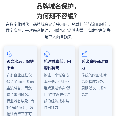
品牌域名保护，
为何刻不容缓？
在数字化时代，品牌域名是连接用户、承载信任与流量的核心
数字资产，一次恶意抢注，可能损害品牌声誉、造成客户流失
与重大商业损失
观念滞后，保护
抢注成本低，回
诉讼途径耗时费
不全
购代价高
力
许多企业往往仅
抢注一个域名成
传统的跨国法律
保护了.com或.cn
本极低，但企业
诉讼程序复杂、
主流域名，而忽
后续通过协商“赎
周期漫长、成本
略了国别域名、
回”往往需要付高
高昂
行业域名以及“.商
额的经济成本与
标”品牌域名，为
时间精力
抢注者留下了可