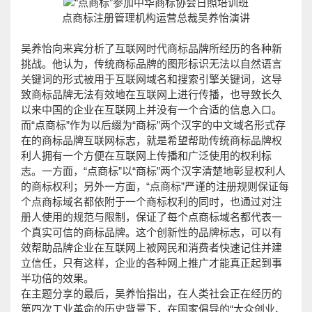
点商标注册管理机构运营总裁吴养怡演讲
吴养怡向来宾分析了互联网时代商标品牌所经历的各种新
挑战。他认为，传统商标品牌的图形标识无法以自然语言
关键词的形式被用于互联网域名和搜索引擎关键词，这导
致商标品牌无法有效地在互联网上进行传播，也导致长久
以来中国的企业在互联网上并没有一个合适的信息入口。
而“点商标”作为以后缀为“商标”两个汉字的中文域名形式存
在的商标品牌互联网标志，就是希望帮助传统商标品牌权
利人拥有一个方便在互联网上传播和广泛使用的权利标
志。一方面，“点商标”以“商标”两个汉字清楚地彰显权利人
的商标权利；另外一方面，“点商标”严谨的注册规则保证每
个点商标域名都依附于一个商标权利的同时，也通过对注
册人使用的规范与限制，保证了每个点商标域名都代表一
个真实可信的商标品牌。这个创新性的品牌标志，可以有
效帮助品牌企业在互联网上被网民和消费者快速记住并建
立信任，只有这样，企业的各种网上推广才能真正起到事
半功倍的效果。
在主题分享的最后，吴养怡指出，在人类社会正在经历的
第四次工业革命的历史背景下，在国家倡导的“大众创业、