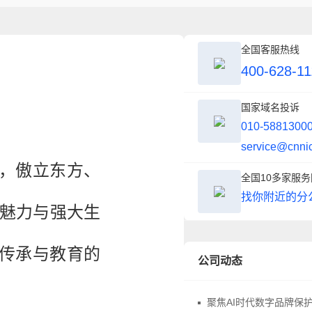
全国客服热线
400-628-11
国家域名投诉
010-5881300
service@cnni
涵，傲立东方、
全国10多家服
找你附近的分
魅力与强大生
着传承与教育的
公司动态
聚焦AI时代数字品牌保护，中华商标协会商标品牌域名与网络