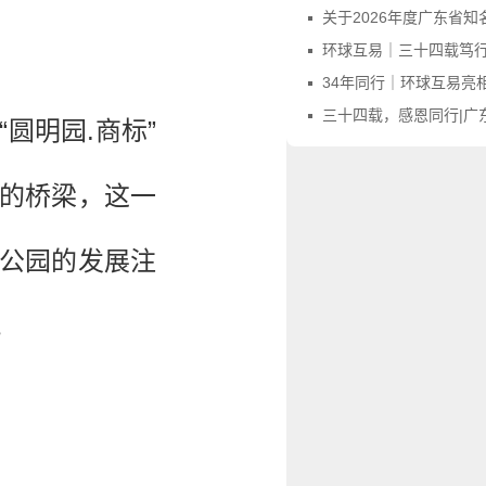
关于2026年度广东省知名字号评价申报
环球互易｜三十四载笃行不怠，感
34年同行｜环球互易亮相第四届广东商标品牌年会，
三十四载，感恩同行|广东商标协会向环
圆明园.商标”
的桥梁，这一
公园的发展注
。