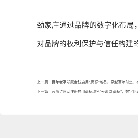
劲家庄通过品牌的数字化布局
对品牌的权利保护与信任构建
上一篇：
百年老字号鹰金钱启用“.商标”域名，穿越百年时空
下一篇：
云蒂诗官网注册启用商标域名“云蒂诗.商标”，数字