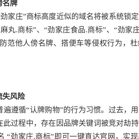
傍名牌
与“劲家庄”商标高度近似的域名将被系统锁
丸.商标”、“劲家庄食品.商标”、“劲家庄
有效防范他人傍名牌、搭便车等侵权行为，
流失风险
普遍遵循“认牌购物”的行为习惯。过去，
在此过程中，存在因品牌关键词被竞对劫持
 “劲家庄.商标”即可一键直达官网，实