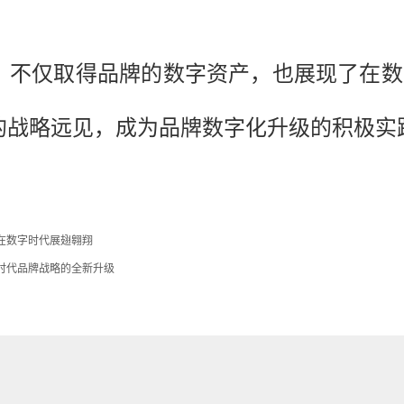
，不仅取得品牌的数字资产，也展现了在数
的战略远见，成为品牌数字化升级的积极实
、在数字时代展翅翱翔
化时代品牌战略的全新升级