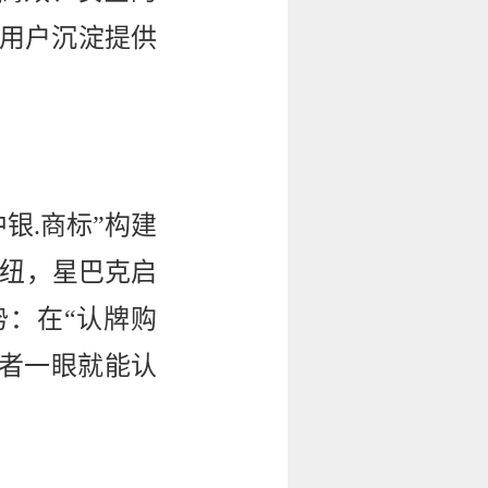
用户沉淀提供
银.商标”构建
枢纽，星巴克启
势：在“认牌购
费者一眼就能认