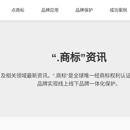
点商标
品牌应用
品牌保护
成功案例
“.商标”资讯
域名及相关领域最新资讯。“.商标”是全球唯一经商标权利
品牌实现线上线下品牌一体化保护。