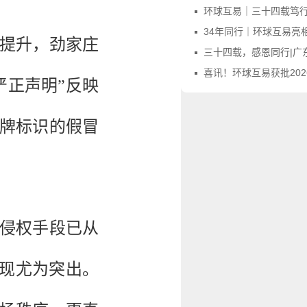
环球互易｜三十四载笃行不怠，感
34年同行｜环球互易亮相第四届广东商标品牌年会，
提升，劲家庄
三十四载，感恩同行|广东商标协会向环
喜讯！环球互易获批2026年度首批“广东省知名字
严正声明”反映
牌标识的假冒
侵权手段已从
表现尤为突出。