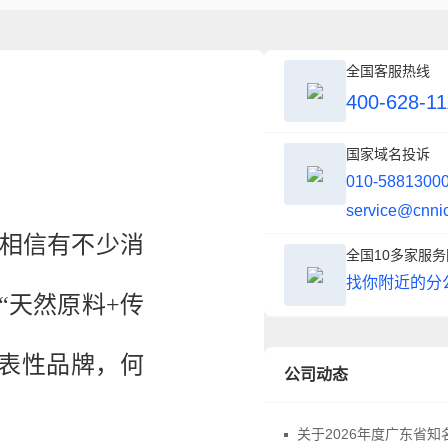
全国客服热线
400-628-11
国家域名投诉
010-5881300
service@cnni
，相信有不少消
全国10多家服
找你附近的分
“天然原料+传
表性品牌，何
公司动态
关于2026年度广东省知名字号评价申报