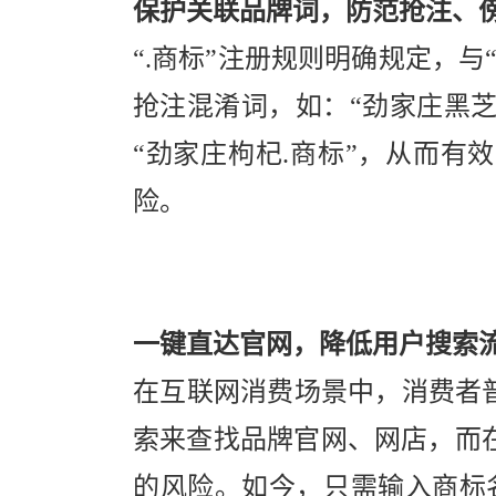
保护关联品牌词，防范抢注、
“.商标”注册规则明确规定，
抢注混淆词，如：“劲家庄黑芝麻
“劲家庄枸杞.商标”，从而
险。
一键直达官网，降低用户搜索
在互联网消费场景中，消费者
索来查找品牌官网、网店，而
的风险。如今，只需输入商标名