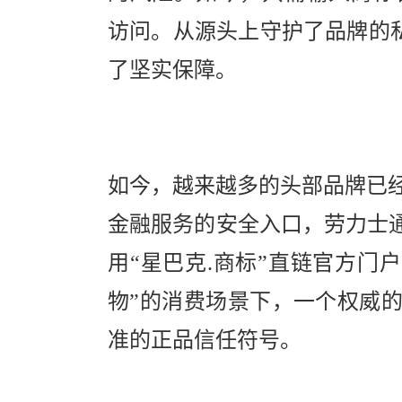
访问。从源头上守护了品牌的
了坚实保障。
如今，越来越多的头部品牌已经
金融服务的安全入口，劳力士通
用“星巴克.商标”直链官方门户
物”的消费场景下，一个权威的
准的正品信任符号。