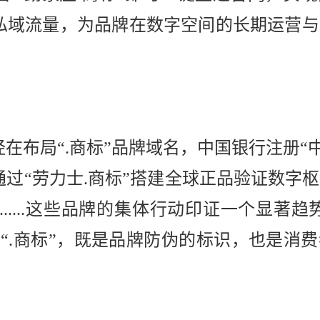
私域流量，为品牌在数字空间的长期运营与
在布局“.商标”品牌域名，中国银行注册“中
过“劳力士.商标”搭建全球正品验证数字
......这些品牌的集体行动印证一个显著趋
“.商标”，既是品牌防伪的标识，也是消