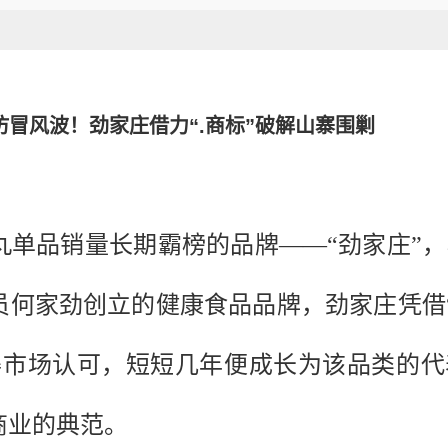
仿冒风波！劲家庄借力“.商标”破解山寨围剿
丸单品销量长期霸榜的品牌——“劲家庄”
员何家劲创立的健康食品品牌，劲家庄凭借
得市场认可，短短几年便成长为该品类的代
商业的典范。