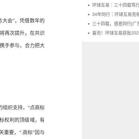
环球互易｜三十四载笃行不怠，感
34年同行｜环球互易亮相第四届广东商标品牌年会，
务大会”，凭借数年的
三十四载，感恩同行|广东商标协会向环
将再次提升。在共识
喜讯！环球互易获批2026年度首批“广东省知名字
携手参与，合力把大
的组织支持，“点商标
商标权利的顶级域，有
重要，“.商标”因与