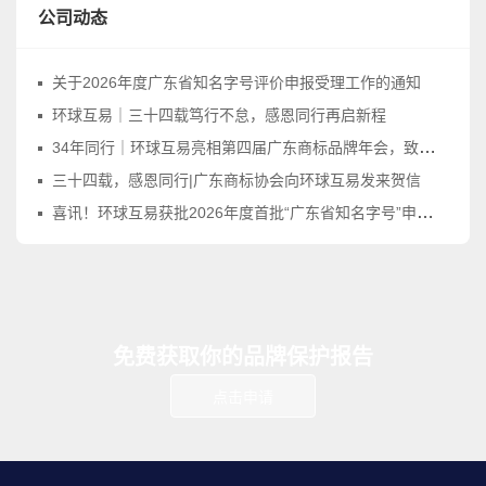
公司动态
关于2026年度广东省知名字号评价申报受理工作的通知
环球互易｜三十四载笃行不怠，感恩同行再启新程
34年同行｜环球互易亮相第四届广东商标品牌年会，致敬品牌守护之路
三十四载，感恩同行|广东商标协会向环球互易发来贺信
喜讯！环球互易获批2026年度首批“广东省知名字号”申报受理点！
免费获取你的品牌保护报告
点击申请