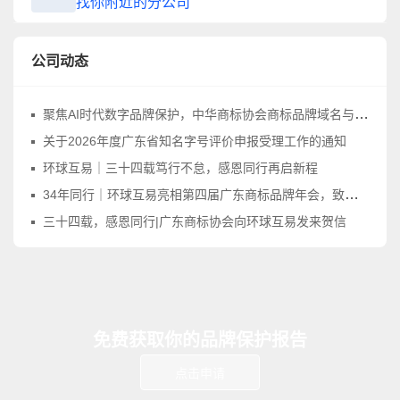
找你附近的分公司
公司动态
聚焦AI时代数字品牌保护，中华商标协会商标品牌域名与网络标识工作委员会正式成立
关于2026年度广东省知名字号评价申报受理工作的通知
环球互易｜三十四载笃行不怠，感恩同行再启新程
34年同行｜环球互易亮相第四届广东商标品牌年会，致敬品牌守护之路
三十四载，感恩同行|广东商标协会向环球互易发来贺信
免费获取你的品牌保护报告
点击申请