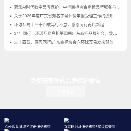
聚焦AI时代数字品牌保护，中华商标协会商标品牌域名与网络标识工作委员会正式成立
关于2026年度广东省知名字号评价申报受理工作的通知
环球互易｜三十四载笃行不怠，感恩同行再启新程
34年同行｜环球互易亮相第四届广东商标品牌年会，致敬品牌守护之路
三十四载，感恩同行|广东商标协会向环球互易发来贺信
免费获取你的品牌保护报告
点击申请
ICANN认证域名注册服务机构
互联网地址服务机构5星级信誉度