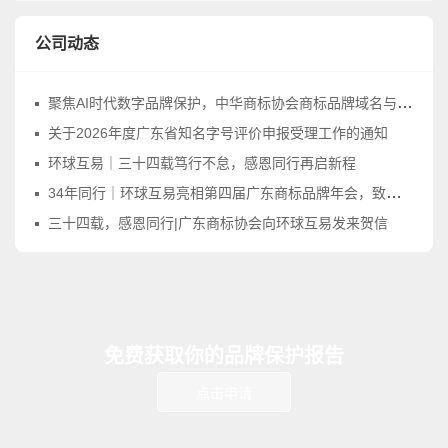
公司动态
聚焦AI时代数字品牌保护，中华商标协会商标品牌域名与网络标识工作委员会正式成立
关于2026年度广东省知名字号评价申报受理工作的通知
环球互易｜三十四载笃行不怠，感恩同行再启新程
34年同行｜环球互易亮相第四届广东商标品牌年会，致敬品牌守护之路
三十四载，感恩同行|广东商标协会向环球互易发来贺信
免费获取你的品牌保护报告
点击申请