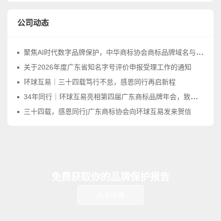
公司动态
聚焦AI时代数字品牌保护，中华商标协会商标品牌域名与网络标识工作委员会正式成立
关于2026年度广东省知名字号评价申报受理工作的通知
环球互易｜三十四载笃行不怠，感恩同行再启新程
34年同行｜环球互易亮相第四届广东商标品牌年会，致敬品牌守护之路
三十四载，感恩同行|广东商标协会向环球互易发来贺信
免费获取你的品牌保护报告
点击申请