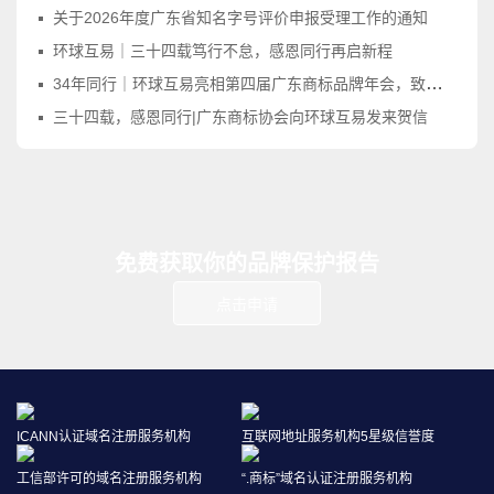
关于2026年度广东省知名字号评价申报受理工作的通知
环球互易｜三十四载笃行不怠，感恩同行再启新程
34年同行｜环球互易亮相第四届广东商标品牌年会，致敬品牌守护之路
三十四载，感恩同行|广东商标协会向环球互易发来贺信
免费获取你的品牌保护报告
点击申请
ICANN认证域名注册服务机构
互联网地址服务机构5星级信誉度
工信部许可的域名注册服务机构
“.商标”域名认证注册服务机构