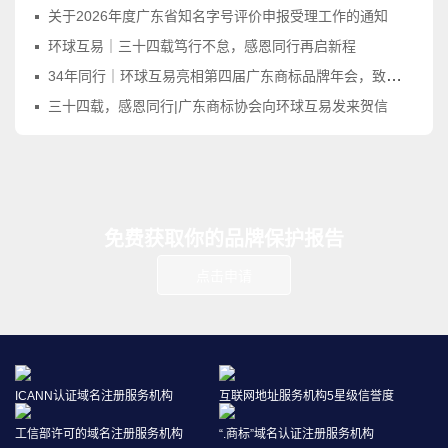
关于2026年度广东省知名字号评价申报受理工作的通知
环球互易｜三十四载笃行不怠，感恩同行再启新程
34年同行｜环球互易亮相第四届广东商标品牌年会，致敬品牌守护之路
三十四载，感恩同行|广东商标协会向环球互易发来贺信
免费获取你的品牌保护报告
点击申请
ICANN认证域名注册服务机构
互联网地址服务机构5星级信誉度
工信部许可的域名注册服务机构
“.商标”域名认证注册服务机构