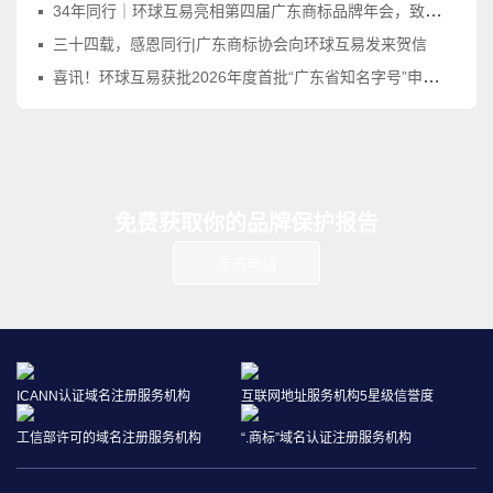
34年同行｜环球互易亮相第四届广东商标品牌年会，致敬品牌守护之路
三十四载，感恩同行|广东商标协会向环球互易发来贺信
喜讯！环球互易获批2026年度首批“广东省知名字号”申报受理点！
免费获取你的品牌保护报告
点击申请
ICANN认证域名注册服务机构
互联网地址服务机构5星级信誉度
工信部许可的域名注册服务机构
“.商标”域名认证注册服务机构