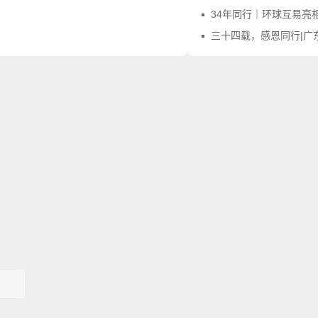
34年同行｜环球互易亮相第四届广东商标品牌年会，
三十四载，感恩同行|广东商标协会向环