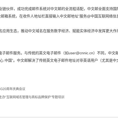
业链伙伴，成功完成邮件系统对
中文邮
的全流程适配，
中文邮
全面支持国
业邮箱系统，
在收件人地址栏直接
输入
中文邮地址
“
服务
@
中国互联网络信
名应用生态，
推动
中文域名
在
服务数字经济、赋能实体经济
中发挥更大作
电子邮件服务。与传统的英文
电子邮件
（如
user@cnnic.cn）
不同，中文
心.
中国
”
。
中文邮
解决了传统英文
电子邮件
地址对非英语用户（尤其是中
SG20周年庆典会议
办“互联网域名管理与商标品牌保护”专题培训