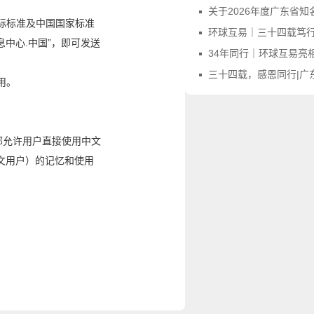
关于2026年度广东省知名字号评价申报
际标准及
中国
国家标准
环球互易｜三十四载笃行不怠，感
息中心
.
中国
”，即可
发送
34年同行｜环球互易亮相第四届广东商标品牌年会，
三十四载，感恩同行|广东商标协会向环
用。
邮允许用户直接使用中文
文用户）的记忆和使用