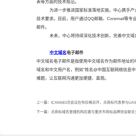
表等方面的技术规范。
为
进一步
推进国家标准落地实施，中心携手产
技术
要求
。目前，用户通过
QQ
邮箱、
Coremail
等专
邮件。
未来，中心将持续深化技术创新，完善中文域
中文域名
电子邮件
中文域名电子邮件
是指使用中文
域名
作为
邮件
地址的
域名和
中文
用户名，例如
“
姓名@中国互联网络信息中
难题，让互联网沟通更加便捷、直观。
上一篇：
ICANN83次会议在布拉格召开，点商标代表参与UA
下一篇：
点商标域名管理机构应邀与重庆市商标品牌协会联合主