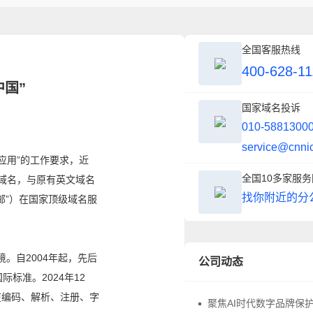
全国客服热线
400-628-11
国”
国家域名投诉
010-5881300
service@cnni
应用
”
的工作要求，
近
全国10多家服
域名，
与
原
有英文
域名
找你附近的分
邮”）在国家顶级域名服
。自2004年起，
先后
公司动态
国际标准。
2024
年12
在编码、解析、注册、字
聚焦AI时代数字品牌保护，中华商标协会商标品牌域名与网络