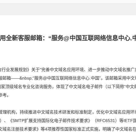
用全新客服邮箱：“服务@中国互联网络信息中心.中
信行业发展规划》
关于
“
完善中文域名应用环境、进一步推动中文域名推广
服邮箱
——
&nbsp;
“
服务
@
中国互联网络信息中心
.
中国
”
。该邮箱采用中文
国家顶级域名专业化咨询服务
，
体现了中文域名电子邮件（以下简称
“中文
参考。
管理机构，
持续推进中文域名技术研发和标准制定，优化中文域名应用环境
3）
、《
SMTP
扩展支持国际化电子邮件技术要求》
（RFC6531）
等
IETF
文域名注册技术要求》
等
4
项推荐性国家标准正式实施
，
明确了中文域名